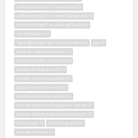
xmlParseEntityRef: no name hatası
(1)
xmlParseEntityRef: no name sitamap.xml
(1)
xmlParseEntityRef: no name xml hatası
(1)
xml site haritası
(1)
Yapacağın hayırlı işleri yarına bırakma
(1)
ygs
(1)
yoast seo eklentisi kurulumu
(1)
yoast site haritası oluşturma
(1)
youtube bootstrap kodu
(1)
youtube responsive ayarları
(1)
youtube responsive kodu
(1)
youtube responsive yapmak
(1)
Youtube Videolarını Responsive Yapmak
(1)
youtube videosu nasıl responsive yapılır
(1)
yıldız örneği
(1)
yıldız örneği php
(1)
zenmate kullanımı
(1)