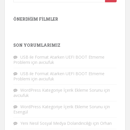
yap:
ÖNERDIĞIM FILMLER
SON YORUMLARIMIZ
USB ile Format Atarken UEFI BOOT Etmeme
Problemi
için
avciufuk
USB ile Format Atarken UEFI BOOT Etmeme
Problemi
için
avciufuk
WordPress Kategoriye İçerik Ekleme Sorunu
için
avciufuk
WordPress Kategoriye İçerik Ekleme Sorunu
için
Esengül
Yeni Nesil Sosyal Medya Dolandırıcılığı
için
Orhan