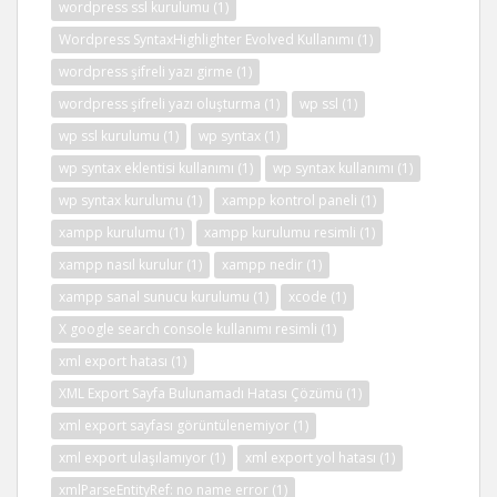
wordpress ssl kurulumu
(1)
Wordpress SyntaxHighlighter Evolved Kullanımı
(1)
wordpress şifreli yazı girme
(1)
wordpress şifreli yazı oluşturma
(1)
wp ssl
(1)
wp ssl kurulumu
(1)
wp syntax
(1)
wp syntax eklentisi kullanımı
(1)
wp syntax kullanımı
(1)
wp syntax kurulumu
(1)
xampp kontrol paneli
(1)
xampp kurulumu
(1)
xampp kurulumu resimli
(1)
xampp nasıl kurulur
(1)
xampp nedir
(1)
xampp sanal sunucu kurulumu
(1)
xcode
(1)
X google search console kullanımı resimli
(1)
xml export hatası
(1)
XML Export Sayfa Bulunamadı Hatası Çözümü
(1)
xml export sayfası görüntülenemiyor
(1)
xml export ulaşılamıyor
(1)
xml export yol hatası
(1)
xmlParseEntityRef: no name error
(1)