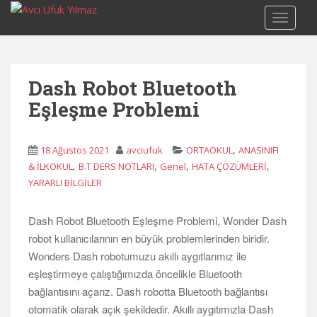
S
TOGGLE
k
i
p
t
Dash Robot Bluetooth
o
Eşleşme Problemi
m
a
i
,
18 Ağustos 2021
avciufuk
ORTAOKUL
ANASINIFI
n
,
,
,
,
& İLKOKUL
B.T DERS NOTLARI
Genel
HATA ÇÖZÜMLERİ
c
YARARLI BİLGİLER
o
n
t
Dash Robot Bluetooth Eşleşme Problemi, Wonder Dash
e
robot kullanıcılarının en büyük problemlerinden biridir.
n
Wonders Dash robotumuzu akıllı aygıtlarımız ile
t
eşleştirmeye çalıştığımızda öncelikle Bluetooth
bağlantısını açarız. Dash robotta Bluetooth bağlantısı
otomatik olarak açık şekildedir. Akıllı aygıtımızla Dash