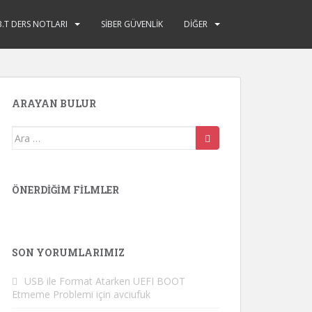
B.T DERS NOTLARI
SİBER GÜVENLİK
DİĞER
ARAYAN BULUR
Arama
yap:
ÖNERDIĞIM FILMLER
SON YORUMLARIMIZ
USB ile Format Atarken UEFI BOOT
Etmeme Problemi
için
avciufuk