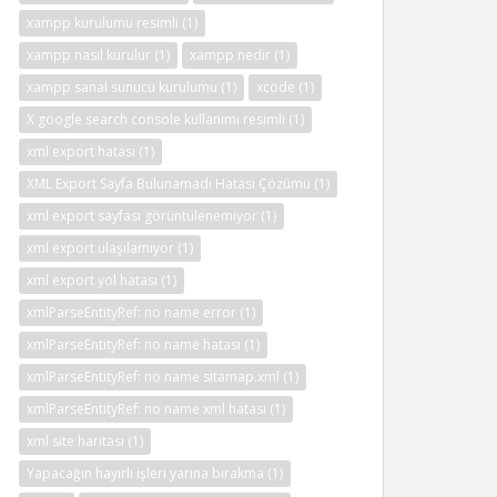
xampp kurulumu resimli
(1)
xampp nasıl kurulur
(1)
xampp nedir
(1)
xampp sanal sunucu kurulumu
(1)
xcode
(1)
X google search console kullanımı resimli
(1)
xml export hatası
(1)
XML Export Sayfa Bulunamadı Hatası Çözümü
(1)
xml export sayfası görüntülenemiyor
(1)
xml export ulaşılamıyor
(1)
xml export yol hatası
(1)
xmlParseEntityRef: no name error
(1)
xmlParseEntityRef: no name hatası
(1)
xmlParseEntityRef: no name sitamap.xml
(1)
xmlParseEntityRef: no name xml hatası
(1)
xml site haritası
(1)
Yapacağın hayırlı işleri yarına bırakma
(1)