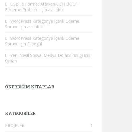
USB ile Format Atarken UEFI BOOT
Etmeme Problemi
için
avciufuk
WordPress Kategoriye İçerik Ekleme
Sorunu
için
avciufuk
WordPress Kategoriye İçerik Ekleme
Sorunu
için
Esengül
Yeni Nesil Sosyal Medya Dolandırıcılığı
için
Orhan
ÖNERDIĞIM KITAPLAR
KATEGORILER
PROJELER
1