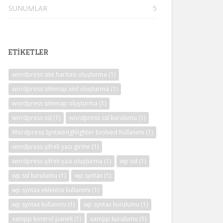
SUNUMLAR
5
ETİKETLER
wordpress site haritası oluşturma
(1)
wordpress sitemap.xml oluşturma
(1)
wordpress sitemap oluşturma
(1)
wordpress ssl
(1)
wordpress ssl kurulumu
(1)
Wordpress SyntaxHighlighter Evolved Kullanımı
(1)
wordpress şifreli yazı girme
(1)
wordpress şifreli yazı oluşturma
(1)
wp ssl
(1)
wp ssl kurulumu
(1)
wp syntax
(1)
wp syntax eklentisi kullanımı
(1)
wp syntax kullanımı
(1)
wp syntax kurulumu
(1)
xampp kontrol paneli
(1)
xampp kurulumu
(1)