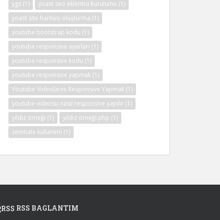
ygs
(1)
yoast seo eklentisi kurulumu
(1)
yoast site haritası oluşturma
(1)
youtube bootstrap kodu
(1)
youtube responsive ayarları
(1)
youtube responsive kodu
(1)
youtube responsive yapmak
(1)
Youtube Videolarını Responsive Yapmak
(1)
youtube videosu nasıl responsive yapılır
(1)
yıldız örneği
(1)
yıldız örneği php
(1)
zenmate kullanımı
(1)
RSS BAGLANTIM