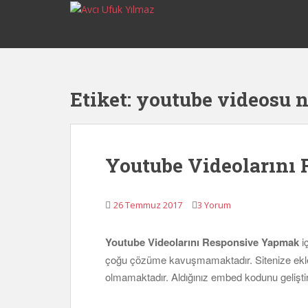
S
k
i
p
t
o
Etiket:
youtube videosu n
m
a
i
n
Youtube Videolarını
c
o
n
26 Temmuz 2017
3 Yorum
t
e
Youtube Videolarını Responsive Yapmak
iç
n
çoğu çözüme kavuşmamaktadır. Sitenize ekled
t
olmamaktadır. Aldığınız embed kodunu geliş