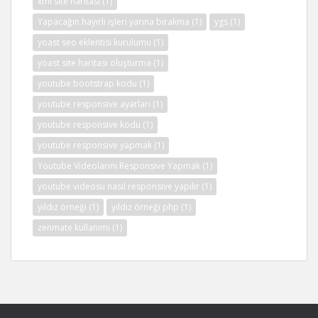
xml site haritası
(1)
Yapacağın hayırlı işleri yarına bırakma
(1)
ygs
(1)
yoast seo eklentisi kurulumu
(1)
yoast site haritası oluşturma
(1)
youtube bootstrap kodu
(1)
youtube responsive ayarları
(1)
youtube responsive kodu
(1)
youtube responsive yapmak
(1)
Youtube Videolarını Responsive Yapmak
(1)
youtube videosu nasıl responsive yapılır
(1)
yıldız örneği
(1)
yıldız örneği php
(1)
zenmate kullanımı
(1)