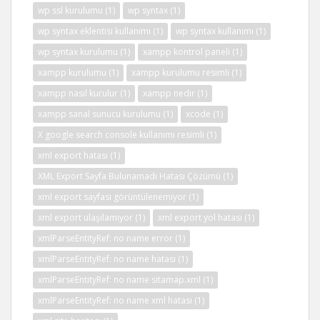
wp ssl kurulumu
(1)
wp syntax
(1)
wp syntax eklentisi kullanımı
(1)
wp syntax kullanımı
(1)
wp syntax kurulumu
(1)
xampp kontrol paneli
(1)
xampp kurulumu
(1)
xampp kurulumu resimli
(1)
xampp nasıl kurulur
(1)
xampp nedir
(1)
xampp sanal sunucu kurulumu
(1)
xcode
(1)
X google search console kullanımı resimli
(1)
xml export hatası
(1)
XML Export Sayfa Bulunamadı Hatası Çözümü
(1)
xml export sayfası görüntülenemiyor
(1)
xml export ulaşılamıyor
(1)
xml export yol hatası
(1)
xmlParseEntityRef: no name error
(1)
xmlParseEntityRef: no name hatası
(1)
xmlParseEntityRef: no name sitamap.xml
(1)
xmlParseEntityRef: no name xml hatası
(1)