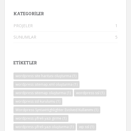
KATEGORILER
PROJELER
1
SUNUMLAR
5
ETİKETLER
wordpress site haritası oluşturma
(1)
wordpress sitemap.xml oluşturma
(1)
wordpress sitemap oluşturma
(1)
wordpress ssl
(1)
wordpress ssl kurulumu
(1)
Wordpress SyntaxHighlighter Evolved Kullanımı
(1)
wordpress şifreli yazı girme
(1)
wordpress şifreli yazı oluşturma
(1)
wp ssl
(1)