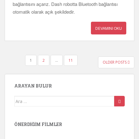
bağlantısını açarız. Dash robotta Bluetooth bağlantısı
otomatik olarak açık şekildedir.
DEVAMINI OKU
YAZI
1
2
…
11
OLDER POSTS
SAYFALANDIRMASI
ARAYAN BULUR
Arama
yap:
ÖNERDIĞIM FILMLER