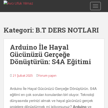
S
TOGGLE
k
i
p
t
Kategori:
B.T DERS NOTLARI
o
m
a
Arduino İle Hayal
i
Gücünüzü Gerçeğe
n
c
Dönüştürün: S4A Eğitimi
o
n
t
21 Şubat 2025
Yorum yapın
e
n
Arduino İle Hayal Gücünüzü Gerçeğe Dönüştürün. S4A
t
eğitimi en çok sorulan konulardan biri oluyor. Teknoloji
dünyasında yerinizi almak ve hayal gücünüzü gerçek
projelere dönüştürmek mi istiyorsunuz?
Arduino
ve